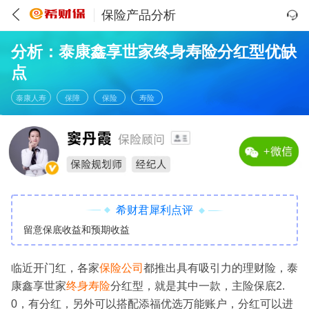
保险产品分析
分析：泰康鑫享世家终身寿险分红型优缺
点
泰康人寿
保障
保险
寿险
希财君犀利点评
留意保底收益和预期收益
临近开门红，各家
保险公司
都推出具有吸引力的理财险，泰
康鑫享世家
终身寿险
分红型，就是其中一款，主险保底2.
0，有分红，另外可以搭配添福优选万能账户，分红可以进